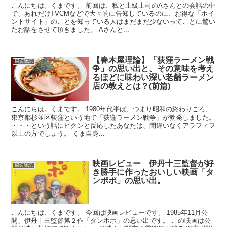
こんにちは。くまです。 前回は、私と上級上司のAさんとの会話の中
で、あれだけTVCMなどで大々的に告知しているのに、お得な「ポイ
ントサイト」のことを知っている人はまだまだ少ないってことに驚い
たお話をさせて頂きました。 Aさんと...
【春木屋理論】「荻窪ラーメン戦
周辺雑記
争」の思い出と、その意味を考え
るほどに味わい深い老舗ラーメン
店の教えとは？(前篇)
こんにちは。くまです。 1980年代半ば、つまり昭和の終わりごろ、
東京都杉並区荻窪という地で「荻窪ラーメン戦争」が勃発しました。
・・・という話にピクンと反応したあなたは、間違いなくアラフィフ
以上の方でしょう。 くま自身...
映画レビュー 伊丹十三監督が好
周辺雑記
き勝手に作ったおいしい映画「タ
ンポポ」の思い出。
こんにちは、くまです。 今回は映画レビューです。 1985年11月公
開、伊丹十三監督第２作「タンポポ」の思い出です。 この映画は公