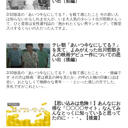
い出（前編）
2/10放送の「あいつ今なにしてる？」を観て感じたこと 今の若い人
は知らないかもしれませんが、いま大人気のタレント出川哲朗さんっ
て、ひと昔前は女性週刊誌の「抱かれたくない男ランキング」で殿堂
入りするくらいの人だったんですよ。 ...
テレ朝「あいつ今なにしてる？」
周辺雑記
を見て、よみがえった出川哲朗さ
んの映画デビュー作についての思
い出（後編）
2/10放送の「あいつ今なにしてる？」を観て感じたこと・・・後編で
す その方は映画「君は裸足の神を見たか」の中の人物の印象にほぼ
近い、おとなしくて物静かな青年・・・といった感じの方でした。
失礼ですがこれといっ...
【思い込みは危険！】あんなにお
周辺雑記
得な「〇〇〇〇サイト」なんてみ
んなとっくに知っていると思って
たのに・・・。【後篇】