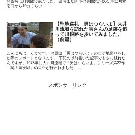
開当時に封切館で観ました。 当時まだ闇市の雰囲気が残るJR立川駅
南口から10分くらい...
【聖地巡礼 男はつらいよ】大井
周辺雑記
川流域を訪れた寅さんの足跡を追
って川根路を歩いてみました。
（前篇）
こんにちは、くまです。 今回は「男はつらいよ」のロケ地巡りをし
た際のレポートとなります。 下記の以前書いた記事でも少し触れた
んですが、1978年に大井川流域で「男はつらいよ」シリーズ第22作
「噂の寅次郎」のロケが行われました。...
スポンサーリンク