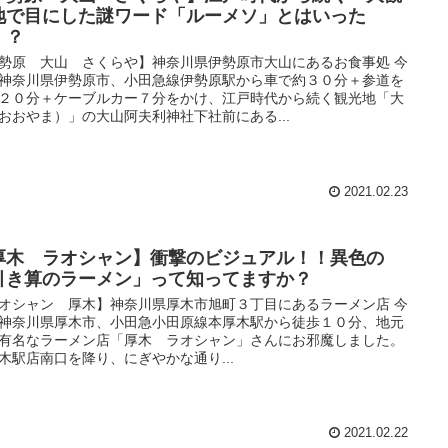
地で目にした謎ワード「ルーメソ」とはいった
！？
勢原 大山 さくらや】神奈川県伊勢原市大山にあるお食事処 今
神奈川県伊勢原市、小田急線伊勢原駅から車で約３０分＋参道を
２０分＋ケーブルカー７分をかけ、江戸時代から続く観光地「大
おおやま）」の大山阿夫利神社下社前にある...
2021.02.23
厚木 ラオシャン】衝撃のビジュアル！！異色の
引き算のラーメン」って知ってますか？
オシャン 厚木】神奈川県厚木市旭町３丁目にあるラーメン店 今
神奈川県厚木市、小田急小田原線本厚木駅から徒歩１０分、地元
有名なラーメン店「厚木 ラオシャン」さんにお邪魔しました。
木駅店南口を降り、にぎやかな通り...
2021.02.22