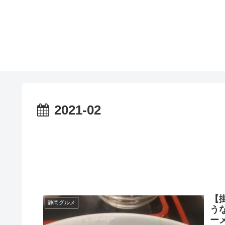
2021-02
【
静岡グルメ
う
ー