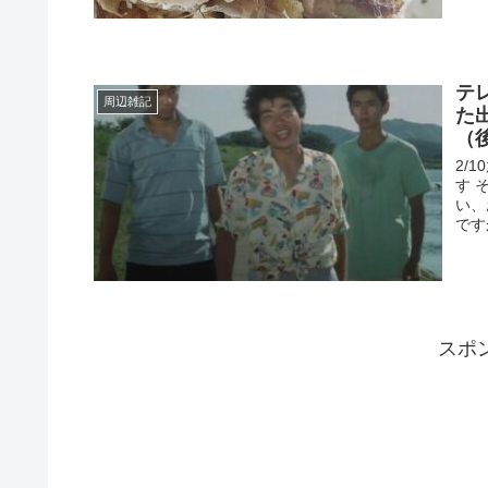
テ
周辺雑記
た
（
2/
す 
い、
です
スポ