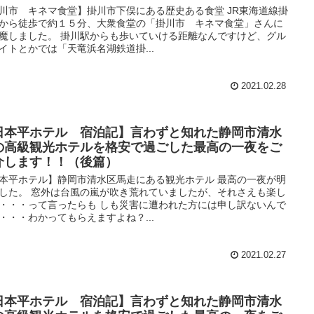
川市 キネマ食堂】掛川市下俣にある歴史ある食堂 JR東海道線掛
から徒歩で約１５分、大衆食堂の「掛川市 キネマ食堂」さんに
魔しました。 掛川駅からも歩いていける距離なんですけど、グル
イトとかでは「天竜浜名湖鉄道掛...
2021.02.28
日本平ホテル 宿泊記】言わずと知れた静岡市清水
の高級観光ホテルを格安で過ごした最高の一夜をご
介します！！（後篇）
本平ホテル】静岡市清水区馬走にある観光ホテル 最高の一夜が明
した。 窓外は台風の嵐が吹き荒れていましたが、それさえも楽し
・・・って言ったらも しも災害に遭われた方には申し訳ないんで
・・・わかってもらえますよね？...
2021.02.27
日本平ホテル 宿泊記】言わずと知れた静岡市清水