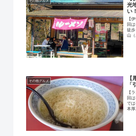
その他グルメ
光
い
【伊
回は
徒歩
山（
【
その他グルメ
「
【ラ
回は
では
本厚