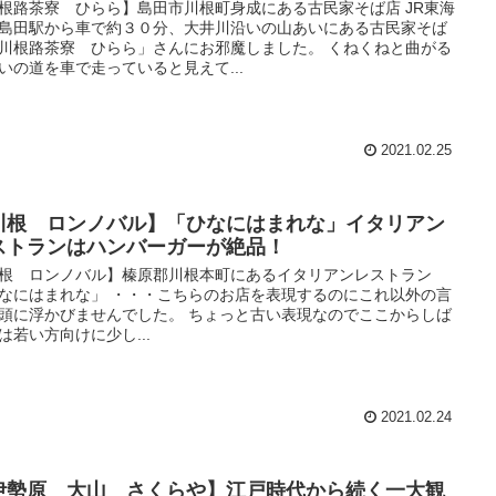
根路茶寮 ひらら】島田市川根町身成にある古民家そば店 JR東海
島田駅から車で約３０分、大井川沿いの山あいにある古民家そば
川根路茶寮 ひらら」さんにお邪魔しました。 くねくねと曲がる
いの道を車で走っていると見えて...
2021.02.25
川根 ロンノバル】「ひなにはまれな」イタリアン
ストランはハンバーガーが絶品！
根 ロンノバル】榛原郡川根本町にあるイタリアンレストラン
なにはまれな」 ・・・こちらのお店を表現するのにこれ以外の言
頭に浮かびませんでした。 ちょっと古い表現なのでここからしば
は若い方向けに少し...
2021.02.24
伊勢原 大山 さくらや】江戸時代から続く一大観