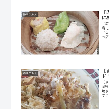
【
静岡グルメ
に
【広
店 
（な
の店
【
静岡グルメ
ド
【さ
岡県
焼き
です