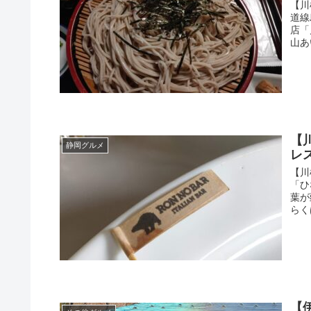
【川
道線
店「
山あ
【
静岡グルメ
レ
【川
「ひ
葉が
らく
【