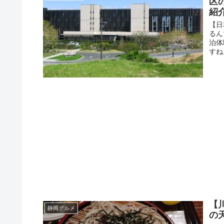
区
紹
【日
るん
泊体
すね
【
静岡グルメ
の