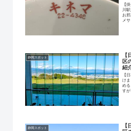
【掛
川駅
お邪
メサ
【
静岡スポット
区
紹
【日
けま
める
すが
【
静岡スポット