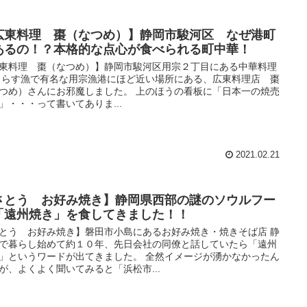
広東料理 棗（なつめ）】静岡市駿河区 なぜ港町
あるの！？本格的な点心が食べられる町中華！
東料理 棗（なつめ）】静岡市駿河区用宗２丁目にある中華料理
しらす漁で有名な用宗漁港にほど近い場所にある、広東料理店 棗
つめ）さんにお邪魔しました。 上のほうの看板に「日本一の焼売
」・・・って書いてありま...
2021.02.21
さとう お好み焼き】静岡県西部の謎のソウルフー
「遠州焼き」を食してきました！！
とう お好み焼き】磐田市小島にあるお好み焼き・焼きそば店 静
で暮らし始めて約１０年、先日会社の同僚と話していたら「遠州
」というワードが出てきました。 全然イメージが湧かなかったん
が、よくよく聞いてみると「浜松市...